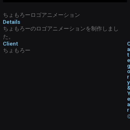
ちょもろーロゴアニメーション
Details
ちょもろーのロゴアニメーションを制作しまし
た。
Client
a
ちょもろー
t
r
y
a
r